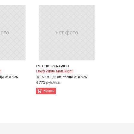
фото
нет фото
ESTUDIO CERAMICO
t
Lloyd White Matt Right
лщина:
0.8 см
5.5 x 19.5 см; толщина:
0.8 см
4 771
руб./кв.м
Купить