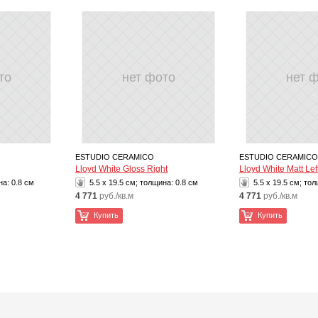
то
нет фото
нет 
ESTUDIO CERAMICO
ESTUDIO CERAMICO
Lloyd White Gloss Right
Lloyd White Matt Lef
на:
0.8 см
5.5 x 19.5 см; толщина:
0.8 см
5.5 x 19.5 см; то
4 771
руб./кв.м
4 771
руб./кв.м
Купить
Купить