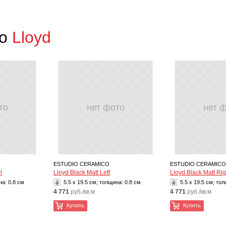
co
Lloyd
то
нет фото
нет 
ESTUDIO CERAMICO
ESTUDIO CERAMICO
t
Lloyd Black Matt Left
Lloyd Black Matt Rig
на:
0.8 см
5.5 x 19.5 см; толщина:
0.8 см
5.5 x 19.5 см; то
4 771
руб./кв.м
4 771
руб./кв.м
Купить
Купить