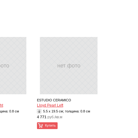
фото
нет фото
ESTUDIO CERAMICO
ht
Lloyd Pearl Left
лщина:
0.8 см
5.5 x 19.5 см; толщина:
0.8 см
4 771
руб./кв.м
Купить