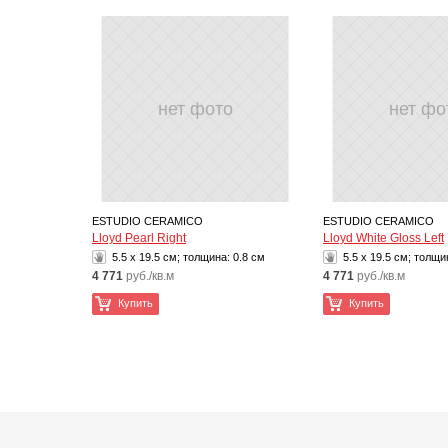
нет фото
нет фо
ESTUDIO CERAMICO
ESTUDIO CERAMICO
Lloyd Pearl Right
Lloyd White Gloss Left
5.5 x 19.5 см; толщина:
0.8 см
5.5 x 19.5 см; толщи
4 771
руб./кв.м
4 771
руб./кв.м
Купить
Купить