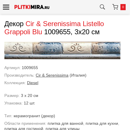
0
Декор
Cir & Serenissima
Listello
Grappoli Blu
1009655, 3x20 см
Артикул:
1009655
Производитель:
Cir & Serenissima
(Италия)
Коллекция:
Diesel
Размер:
3 x 20 см
Упаковка:
12 шт.
Тип:
керамогранит
(декор)
Области применения:
плитка для ванной
,
плитка для кухни
,
плитка для гостиной
,
плитка для улицы