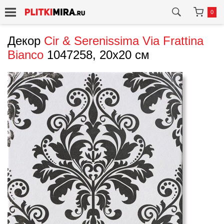
0
Декор
Cir & Serenissima
Via Frattina
Bianco
1047258, 20x20 см