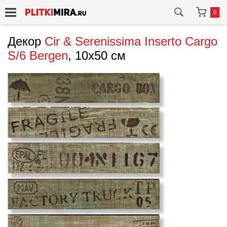
0
Декор
Cir & Serenissima
Inserto Cargo
S/6 Bergen
, 10x50 см