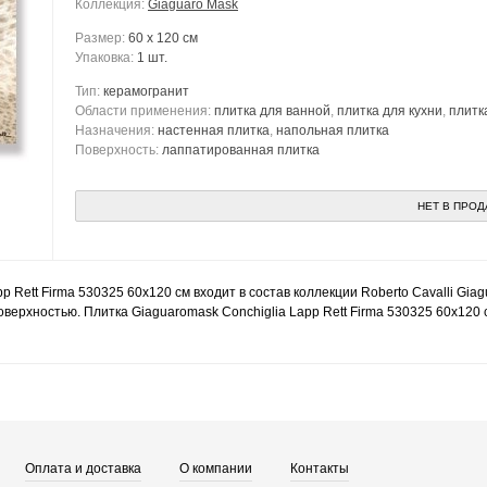
Коллекция:
Giaguaro Mask
Размер:
60 x 120 см
Упаковка:
1 шт.
Тип:
керамогранит
Области применения:
плитка для ванной
,
плитка для кухни
,
плитк
Назначения:
настенная плитка
,
напольная плитка
Поверхность:
лаппатированная плитка
НЕТ В ПРО
p Rett Firma 530325 60x120 см входит в состав коллекции Roberto Cavalli Gia
верхностью. Плитка Giaguaromask Conchiglia Lapp Rett Firma 530325 60x120 
Оплата и доставка
О компании
Контакты