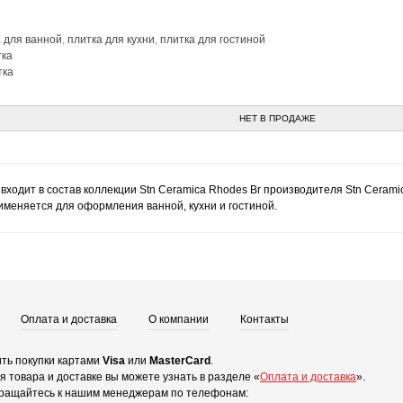
 для ванной
,
плитка для кухни
,
плитка для гостиной
тка
тка
НЕТ В ПРОДАЖЕ
 входит в состав коллекции Stn Ceramica Rhodes Br производителя Stn Ceram
рименяется для оформления ванной, кухни и гостиной.
Оплата и доставка
О компании
Контакты
ть покупки картами
Visa
или
MasterCard
.
 товара и доставке вы можете узнать в разделе «
Оплата и доставка
».
ращайтесь к нашим менеджерам по телефонам: