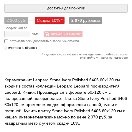
ДОСТУПНА ДЛЯ ПОКУПКИ
2 300 руб.
—
Скидка 10% *
=
2 070
руб./кв.м
Введите кол-во:
кв.м
положить в корзину
автоматически добавлять в запас 5% объема
( ничего не выбрано )
* - данная скидка указана от определенного объема заказа
(уточняйте у наших менеджеров)
Керамогранит Leopard Stone Ivory Polished 6406 60x120 см
входит в состав коллекции Leopard Leopard производителя
Leopard, Индия. Производится в формате 60x120 см с
полированной поверхностью. Плитка Stone Ivory Polished 6406
60x120 см применяется для оформления ванной, кухни и
гостиной. Купить плитку Stone Ivory Polished 6406 60x120 см в
нашем интернет-магазине можно по цене 2 070 руб. за
квадратный метр с учетом скидки 10%.