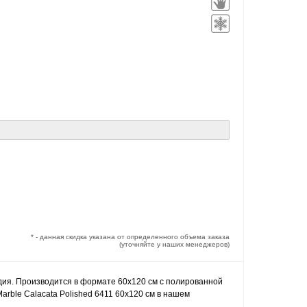
* - данная скидка указана от определенного объема заказа
(уточняйте у наших менеджеров)
ндия. Производится в формате 60x120 см с полированной
arble Calacata Polished 6411 60x120 см в нашем