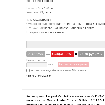
Коллекция:
Leopard
Размер:
60 x 120 см
Упаковка:
29,5 кг
;
2 шт.
Тип:
керамогранит
Области применения:
плитка для ванной
,
плитка для кухн
Назначения:
настенная плитка
,
напольная плитка
Поверхность:
полированная
2 300 руб.
—
Скидка 10% *
=
2 070
руб./кв.м
Введите кол-во:
кв.м
положить в корзину
автоматически добавлять в запас 5% объема
( ничего не выбрано )
Керамогранит Leopard Marble Calacata Polished 6411 60x
поверхностью. Плитка Marble Calacata Polished 6411 60x1
интернет-магазине можно по цене 2 070 руб. за квадратны