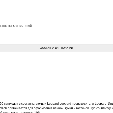
и
,
плитка для гостиной
ДОСТУПНА ДЛЯ ПОКУПКИ
120 см входит в состав коллекции Leopard Leopard производителя Leopard, И
20 см применяется для оформления ванной, кухни и гостиной. Купить плитку M
й метр с учетом скидки 10%.