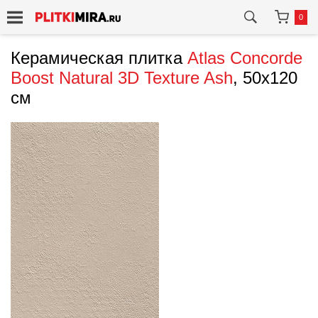
0
Керамическая плитка
Atlas Concorde
Boost Natural 3D Texture Ash
, 50x120
см