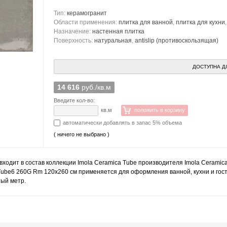
Тип:
керамогранит
Области применения:
плитка для ванной
,
плитка для кухни
Назначение:
настенная плитка
Поверхность:
натуральная
,
antislip (противоскользящая)
ДОСТУПНА Д
14 616
руб./кв.м
Введите кол-во:
кв.м
положить в корзину
автоматически добавлять в запас 5% объема
( ничего не выбрано )
ходит в состав коллекции Imola Ceramica Tube производителя Imola Ceramic
ube6 260G Rm 120x260 см применяется для оформления ванной, кухни и гост
ный метр.