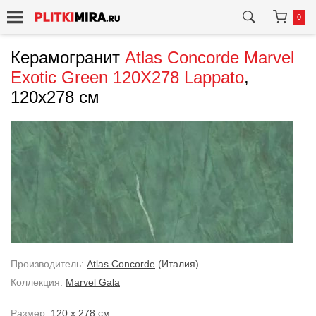
0
Керамогранит
Atlas Concorde
Marvel
Exotic Green 120X278 Lappato
,
120x278 см
Производитель:
Atlas Concorde
(Италия)
Коллекция:
Marvel Gala
Размер:
120 x 278 см