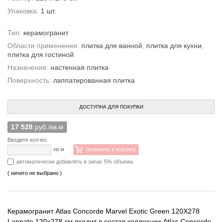
Упаковка:
1 шт.
Тип:
керамогранит
Области применения:
плитка для ванной
,
плитка для кухни
,
плитка для гостиной
Назначение:
настенная плитка
Поверхность:
лаппатированная плитка
ДОСТУПНА ДЛЯ ПОКУПКИ
17 528
руб./кв.м
Введите кол-во:
кв.м
положить в корзину
автоматически добавлять в запас 5% объема
( ничего не выбрано )
Керамогранит Atlas Concorde Marvel Exotic Green 120X278
Lappato 120x278 см входит в состав коллекции Atlas Concorde