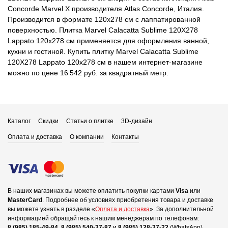
Concorde Marvel X производителя Atlas Concorde, Италия.
Производится в формате 120x278 см с лаппатированной
поверхностью. Плитка Marvel Calacatta Sublime 120X278
Lappato 120x278 см применяется для оформления ванной,
кухни и гостиной. Купить плитку Marvel Calacatta Sublime
120X278 Lappato 120x278 см в нашем интернет-магазине
можно по цене 16 542 руб. за квадратный метр.
Каталог
Скидки
Статьи о плитке
3D-дизайн
Оплата и доставка
О компании
Контакты
В наших магазинах вы можете оплатить покупки картами
Visa
или
MasterCard
.
Подробнее об условиях приобретения товара и доставке
вы можете узнать в разделе «
Оплата и доставка
».
За дополнительной
информацией обращайтесь к нашим менеджерам по телефонам:
8 (985) 185-49-84
,
8 (985) 540-37-87
и
8 (985) 128-37-22
(WhatsApp).