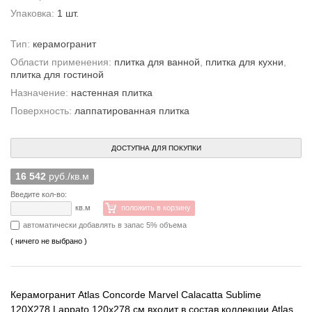
Упаковка:
1 шт.
Тип:
керамогранит
Области применения:
плитка для ванной
,
плитка для кухни
,
плитка для гостиной
Назначение:
настенная плитка
Поверхность:
лаппатированная плитка
ДОСТУПНА ДЛЯ ПОКУПКИ
16 542
руб./кв.м
Введите кол-во:
кв.м
положить в корзину
автоматически добавлять в запас 5% объема
( ничего не выбрано )
Керамогранит Atlas Concorde Marvel Calacatta Sublime
120X278 Lappato 120x278 см входит в состав коллекции Atlas