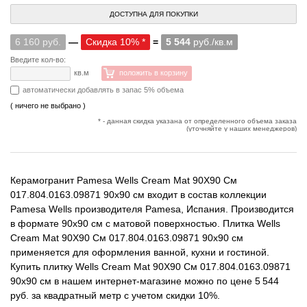
ДОСТУПНА ДЛЯ ПОКУПКИ
6 160 руб.
—
Скидка 10% *
=
5 544
руб./кв.м
Введите кол-во:
кв.м
положить в корзину
автоматически добавлять в запас 5% объема
( ничего не выбрано )
* - данная скидка указана от определенного объема заказа
(уточняйте у наших менеджеров)
Керамогранит Pamesa Wells Cream Mat 90X90 См
017.804.0163.09871 90x90 см входит в состав коллекции
Pamesa Wells производителя Pamesa, Испания. Производится
в формате 90x90 см с матовой поверхностью. Плитка Wells
Cream Mat 90X90 См 017.804.0163.09871 90x90 см
применяется для оформления ванной, кухни и гостиной.
Купить плитку Wells Cream Mat 90X90 См 017.804.0163.09871
90x90 см в нашем интернет-магазине можно по цене 5 544
руб. за квадратный метр с учетом скидки 10%.