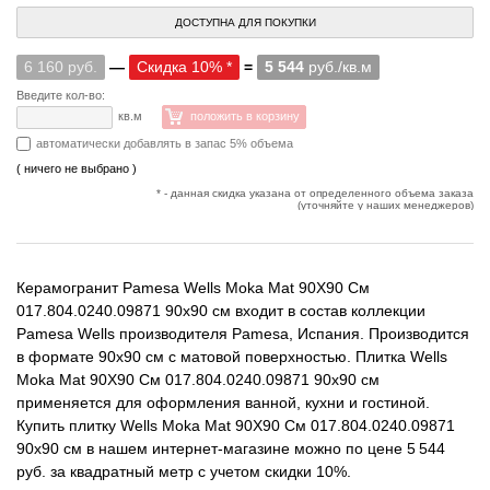
ДОСТУПНА ДЛЯ ПОКУПКИ
6 160 руб.
—
Скидка 10% *
=
5 544
руб./кв.м
Введите кол-во:
кв.м
положить в корзину
автоматически добавлять в запас 5% объема
( ничего не выбрано )
* - данная скидка указана от определенного объема заказа
(уточняйте у наших менеджеров)
Керамогранит Pamesa Wells Moka Mat 90X90 См
017.804.0240.09871 90x90 см входит в состав коллекции
Pamesa Wells производителя Pamesa, Испания. Производится
в формате 90x90 см с матовой поверхностью. Плитка Wells
Moka Mat 90X90 См 017.804.0240.09871 90x90 см
применяется для оформления ванной, кухни и гостиной.
Купить плитку Wells Moka Mat 90X90 См 017.804.0240.09871
90x90 см в нашем интернет-магазине можно по цене 5 544
руб. за квадратный метр с учетом скидки 10%.