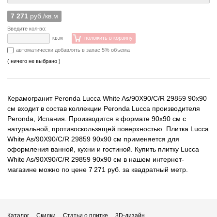
7 271
руб./кв.м
Введите кол-во:
кв.м
положить в корзину
автоматически добавлять в запас 5% объема
( ничего не выбрано )
Керамогранит Peronda Lucca White As/90X90/C/R 29859 90x90
см входит в состав коллекции Peronda Lucca производителя
Peronda, Испания. Производится в формате 90x90 см с
натуральной, противоскользящей поверхностью. Плитка Lucca
White As/90X90/C/R 29859 90x90 см применяется для
оформления ванной, кухни и гостиной. Купить плитку Lucca
White As/90X90/C/R 29859 90x90 см в нашем интернет-
магазине можно по цене 7 271 руб. за квадратный метр.
Каталог
Скидки
Статьи о плитке
3D-дизайн