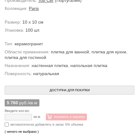
Производитель:
Top Cer
(Португалия)
Коллекция:
Paris
Размер:
10 x 10 см
Упаковка:
100 шт.
Тип:
керамогранит
Области применения:
плитка для ванной
,
плитка для кухни
,
плитка для гостиной
Назначения:
настенная плитка
,
напольная плитка
Поверхность:
натуральная
ДОСТУПНА ДЛЯ ПОКУПКИ
5 760
руб./кв.м
Введите кол-во:
кв.м
положить в корзину
автоматически добавлять в запас 5% объема
( ничего не выбрано )