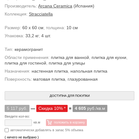
Производитель:
Arcana Ceramica
(Испания)
Коллекция:
Stracciatella
Размер:
60 x 60 см
; толщина:
10 см
Упаковка:
33,2 кг
;
4 шт.
Тип:
керамогранит
Области применения:
плитка для ванной
,
плитка для кухни
,
плитка для гостиной
,
плитка для улицы
Назначения:
настенная плитка
,
напольная плитка
Поверхность:
матовая плитка
,
глазурованная
ДОСТУПНА ДЛЯ ПОКУПКИ
5 117 руб.
—
Скидка 10% *
=
4 605
руб./кв.м
Введите кол-во:
кв.м
положить в корзину
автоматически добавлять в запас 5% объема
( ничего не выбрано )