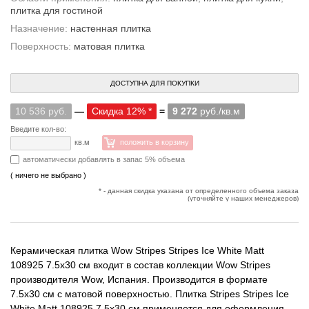
плитка для гостиной
Назначение:
настенная плитка
Поверхность:
матовая плитка
ДОСТУПНА ДЛЯ ПОКУПКИ
10 536 руб.
—
Скидка 12% *
=
9 272
руб./кв.м
Введите кол-во:
кв.м
положить в корзину
автоматически добавлять в запас 5% объема
( ничего не выбрано )
* - данная скидка указана от определенного объема заказа
(уточняйте у наших менеджеров)
Керамическая плитка Wow Stripes Stripes Ice White Matt
108925 7.5x30 см входит в состав коллекции Wow Stripes
производителя Wow, Испания. Производится в формате
7.5x30 см с матовой поверхностью. Плитка Stripes Stripes Ice
White Matt 108925 7.5x30 см применяется для оформления