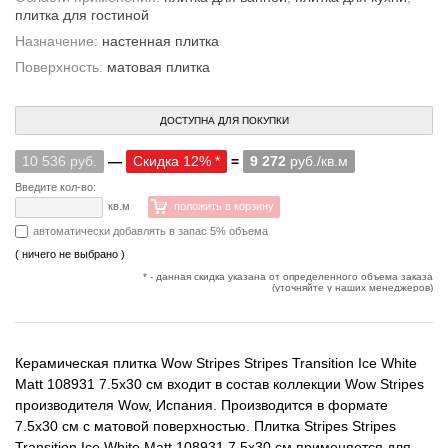
плитка для гостиной
Назначение:
настенная плитка
Поверхность:
матовая плитка
ДОСТУПНА ДЛЯ ПОКУПКИ
10 536 руб.
—
Скидка 12% *
=
9 272
руб./кв.м
Введите кол-во:
кв.м
положить в корзину
автоматически добавлять в запас 5% объема
( ничего не выбрано )
* - данная скидка указана от определенного объема заказа
(уточняйте у наших менеджеров)
Керамическая плитка Wow Stripes Stripes Transition Ice White
Matt 108931 7.5x30 см входит в состав коллекции Wow Stripes
производителя Wow, Испания. Производится в формате
7.5x30 см с матовой поверхностью. Плитка Stripes Stripes
Transition Ice White Matt 108931 7.5x30 см применяется для