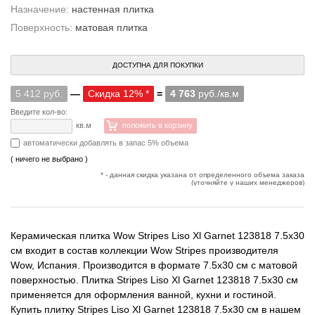
Назначение:
настенная плитка
Поверхность:
матовая плитка
ДОСТУПНА ДЛЯ ПОКУПКИ
5 412 руб.
—
Скидка 12% *
=
4 763
руб./кв.м
Введите кол-во:
кв.м
положить в корзину
автоматически добавлять в запас 5% объема
( ничего не выбрано )
* - данная скидка указана от определенного объема заказа
(уточняйте у наших менеджеров)
Керамическая плитка Wow Stripes Liso Xl Garnet 123818 7.5x30
см входит в состав коллекции Wow Stripes производителя
Wow, Испания. Производится в формате 7.5x30 см с матовой
поверхностью. Плитка Stripes Liso Xl Garnet 123818 7.5x30 см
применяется для оформления ванной, кухни и гостиной.
Купить плитку Stripes Liso Xl Garnet 123818 7.5x30 см в нашем