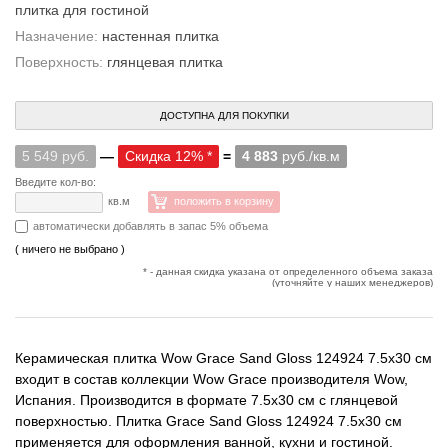
плитка для гостиной
Назначение:
настенная плитка
Поверхность:
глянцевая плитка
ДОСТУПНА ДЛЯ ПОКУПКИ
5 549 руб.
—
Скидка 12% *
=
4 883
руб./кв.м
Введите кол-во:
кв.м
положить в корзину
автоматически добавлять в запас 5% объема
( ничего не выбрано )
* - данная скидка указана от определенного объема заказа
(уточняйте у наших менеджеров)
Керамическая плитка Wow Grace Sand Gloss 124924 7.5x30 см
входит в состав коллекции Wow Grace производителя Wow,
Испания. Производится в формате 7.5x30 см с глянцевой
поверхностью. Плитка Grace Sand Gloss 124924 7.5x30 см
применяется для оформления ванной, кухни и гостиной.