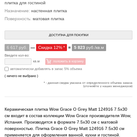
плитка для гостиной
Назначение:
настенная плитка
Поверхность:
матовая плитка
ДОСТУПНА ДЛЯ ПОКУПКИ
6 617 руб.
—
Скидка 12% *
=
5 823
руб./кв.м
Введите кол-во:
кв.м
положить в корзину
автоматически добавлять в запас 5% объема
( ничего не выбрано )
* - данная скидка указана от определенного объема заказа
(уточняйте у наших менеджеров)
Керамическая плитка Wow Grace O Grey Matt 124916 7.5x30
см входит в состав коллекции Wow Grace производителя Wow,
Испания. Производится в формате 7.5x30 см с матовой
поверхностью. Плитка Grace O Grey Matt 124916 7.5x30 см
применяется для оформления ванной, кухни и гостиной.