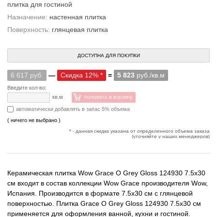
плитка для гостиной
Назначение:
настенная плитка
Поверхность:
глянцевая плитка
ДОСТУПНА ДЛЯ ПОКУПКИ
6 617 руб.
—
Скидка 12% *
=
5 823
руб./кв.м
Введите кол-во:
кв.м
положить в корзину
автоматически добавлять в запас 5% объема
( ничего не выбрано )
* - данная скидка указана от определенного объема заказа
(уточняйте у наших менеджеров)
Керамическая плитка Wow Grace O Grey Gloss 124930 7.5x30
см входит в состав коллекции Wow Grace производителя Wow,
Испания. Производится в формате 7.5x30 см с глянцевой
поверхностью. Плитка Grace O Grey Gloss 124930 7.5x30 см
применяется для оформления ванной, кухни и гостиной.