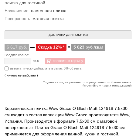
плитка для гостиной
Назначение:
настенная плитка
Поверхность:
матовая плитка
ДОСТУПНА ДЛЯ ПОКУПКИ
6 617 руб.
—
Скидка 12% *
=
5 823
руб./кв.м
Введите кол-во:
кв.м
положить в корзину
автоматически добавлять в запас 5% объема
( ничего не выбрано )
* - данная скидка указана от определенного объема заказа
(уточняйте у наших менеджеров)
Керамическая плитка Wow Grace O Blush Matt 124918 7.5x30
см входит в состав коллекции Wow Grace производителя Wow,
Испания. Производится в формате 7.5x30 см с матовой
поверхностью. Плитка Grace O Blush Matt 124918 7.5x30 см
применяется для оформления ванной, кухни и гостиной.