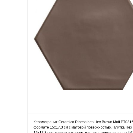
Керамогранит Ceramica Ribesalbes Hex Brown Matt PT0315
формате 15x17.3 см с матовой поверхностью. Плитка Hex 
15x17.3 см в нашем интернет-магазине можно по цене 4 62