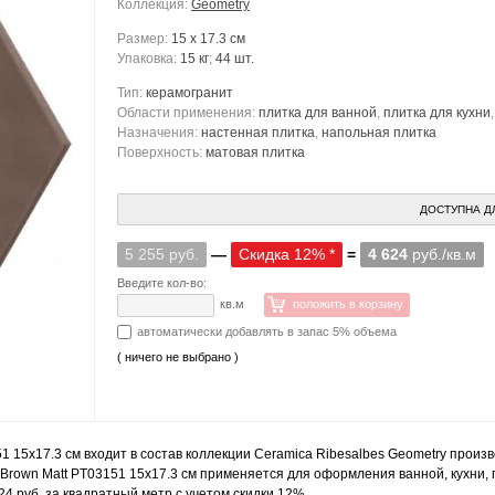
Коллекция:
Geometry
Размер:
15 x 17.3 см
Упаковка:
15 кг
;
44 шт.
Тип:
керамогранит
Области применения:
плитка для ванной
,
плитка для кухни
Назначения:
настенная плитка
,
напольная плитка
Поверхность:
матовая плитка
ДОСТУПНА Д
5 255 руб.
—
Скидка 12% *
=
4 624
руб./кв.м
Введите кол-во:
кв.м
положить в корзину
автоматически добавлять в запас 5% объема
( ничего не выбрано )
1 15x17.3 см входит в состав коллекции Ceramica Ribesalbes Geometry произ
Brown Matt PT03151 15x17.3 см применяется для оформления ванной, кухни, г
4 руб. за квадратный метр с учетом скидки 12%.