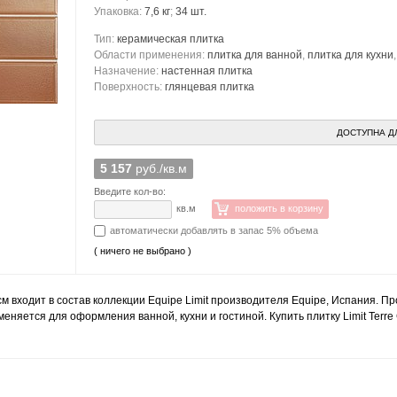
Упаковка:
7,6 кг
;
34 шт.
Тип:
керамическая плитка
Области применения:
плитка для ванной
,
плитка для кухни
Назначение:
настенная плитка
Поверхность:
глянцевая плитка
ДОСТУПНА Д
5 157
руб./кв.м
Введите кол-во:
кв.м
положить в корзину
автоматически добавлять в запас 5% объема
( ничего не выбрано )
 см входит в состав коллекции Equipe Limit производителя Equipe, Испания. П
именяется для оформления ванной, кухни и гостиной. Купить плитку Limit Terr