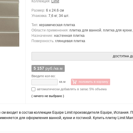
Коллекция:
Limit
Размер:
6 x 24.6 см
Упаковка:
7,6 кг
;
34 шт.
Тип:
керамическая плитка
Области применения:
плитка для ванной
,
плитка для кухни
Назначение:
настенная плитка
Поверхность:
глянцевая плитка
ДОСТУПНА Д
5 157
руб./кв.м
Введите кол-во:
кв.м
положить в корзину
автоматически добавлять в запас 5% объема
( ничего не выбрано )
6 см входит в состав коллекции Equipe Limit производителя Equipe, Испания. 
рименяется для оформления ванной, кухни и гостиной. Купить плитку Limit Ma