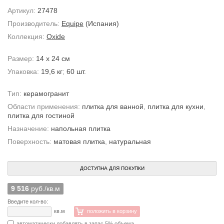
Артикул:
27478
Производитель:
Equipe
(Испания)
Коллекция:
Oxide
Размер:
14 x 24 см
Упаковка:
19,6 кг
;
60 шт.
Тип:
керамогранит
Области применения:
плитка для ванной
,
плитка для кухни
,
плитка для гостиной
Назначение:
напольная плитка
Поверхность:
матовая плитка
,
натуральная
ДОСТУПНА ДЛЯ ПОКУПКИ
9 516
руб./кв.м
Введите кол-во:
кв.м
положить в корзину
автоматически добавлять в запас 5% объема