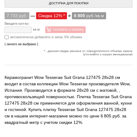
ДОСТУПНА ДЛЯ ПОКУПКИ
7 733 руб.
—
Скидка 12% *
=
6 805
руб./кв.м
Введите кол-во:
кв.м
положить в корзину
автоматически добавлять в запас 5% объема
( ничего не выбрано )
* - данная скидка указана от определенного объема заказа
(уточняйте у наших менеджеров)
Керамогранит Wow Tesserae Suit Grana 127475 28x28 см
входит в состав коллекции Wow Tesserae производителя Wow,
Испания. Производится в формате 28x28 см с матовой, ,
противоскользящей поверхностью. Плитка Tesserae Suit Grana
127475 28x28 см применяется для оформления ванной, кухни
и гостиной. Купить плитку Tesserae Suit Grana 127475 28x28
см в нашем интернет-магазине можно по цене 6 805 руб. за
квадратный метр с учетом скидки 12%.