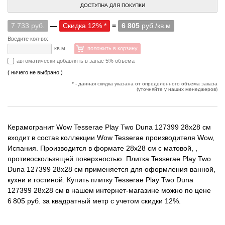
ДОСТУПНА ДЛЯ ПОКУПКИ
7 733 руб.
—
Скидка 12% *
=
6 805
руб./кв.м
Введите кол-во:
кв.м
положить в корзину
автоматически добавлять в запас 5% объема
( ничего не выбрано )
* - данная скидка указана от определенного объема заказа
(уточняйте у наших менеджеров)
Керамогранит Wow Tesserae Play Two Duna 127399 28x28 см
входит в состав коллекции Wow Tesserae производителя Wow,
Испания. Производится в формате 28x28 см с матовой, ,
противоскользящей поверхностью. Плитка Tesserae Play Two
Duna 127399 28x28 см применяется для оформления ванной,
кухни и гостиной. Купить плитку Tesserae Play Two Duna
127399 28x28 см в нашем интернет-магазине можно по цене
6 805 руб. за квадратный метр с учетом скидки 12%.