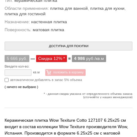
Тип:
керамическая плитка
Области применения:
плитка для ванной
,
плитка для кухни
,
плитка для гостиной
Назначение:
настенная плитка
Поверхность:
матовая плитка
ДОСТУПНА ДЛЯ ПОКУПКИ
5 666 руб.
—
Скидка 12% *
=
4 986
руб./кв.м
Введите кол-во:
кв.м
положить в корзину
автоматически добавлять в запас 5% объема
( ничего не выбрано )
* - данная скидка указана от определенного объема заказа
(уточняйте у наших менеджеров)
Керамическая плитка Wow Texiture Cotto 127107 6.25x25 см
входит в состав коллекции Wow Texiture производителя Wow,
Испания. Производится в формате 6.25x25 см с матовой