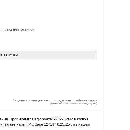
,
плитка для гостиной
ЛЯ ПОКУПКИ
* - данная скидка указана от определенного объема заказа
(уточняйте у наших менеджеров)
пания. Производится в формате 6.25x25 см с матовой
 Texiture Pattern Mix Sage 127137 6.25x25 см в нашем