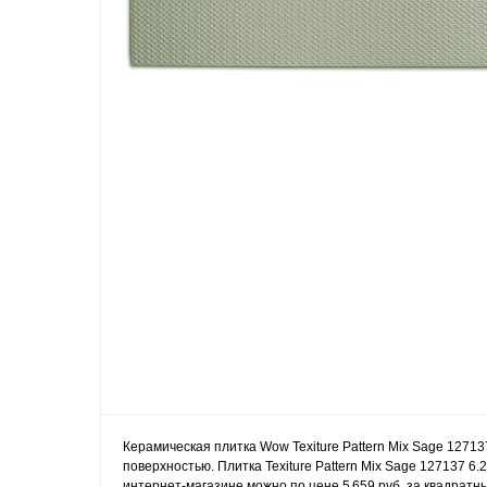
Керамическая плитка Wow Texiture Pattern Mix Sage 1271
поверхностью. Плитка Texiture Pattern Mix Sage 127137 6.
интернет-магазине можно по цене 5 659 руб. за квадратны