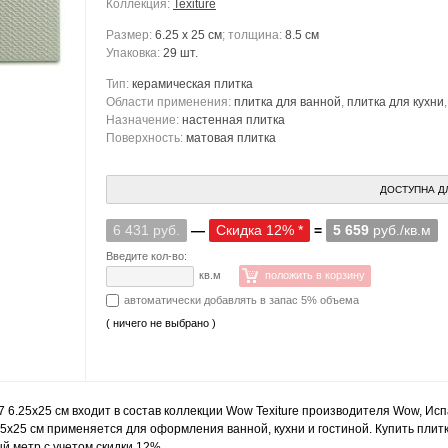
Коллекция:
Texiture
Размер:
6.25 x 25 см
; толщина:
8.5 см
Упаковка:
29 шт.
Тип:
керамическая плитка
Области применения:
плитка для ванной
,
плитка для кухни
Назначение:
настенная плитка
Поверхность:
матовая плитка
ДОСТУПНА Д
6 431 руб.
—
Скидка 12% *
=
5 659
руб./кв.м
Введите кол-во:
кв.м
положить в корзину
автоматически добавлять в запас 5% объема
( ничего не выбрано )
37 6.25x25 см входит в состав коллекции Wow Texiture производителя Wow, Ис
25x25 см применяется для оформления ванной, кухни и гостиной. Купить плитку
й метр с учетом скидки 12%.