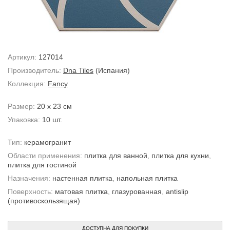
Артикул:
127014
Производитель:
Dna Tiles
(Испания)
Коллекция:
Fancy
Размер:
20 x 23 см
Упаковка:
10 шт.
Тип:
керамогранит
Области применения:
плитка для ванной
,
плитка для кухни
,
плитка для гостиной
Назначения:
настенная плитка
,
напольная плитка
Поверхность:
матовая плитка
,
глазурованная
,
antislip
(противоскользящая)
ДОСТУПНА ДЛЯ ПОКУПКИ