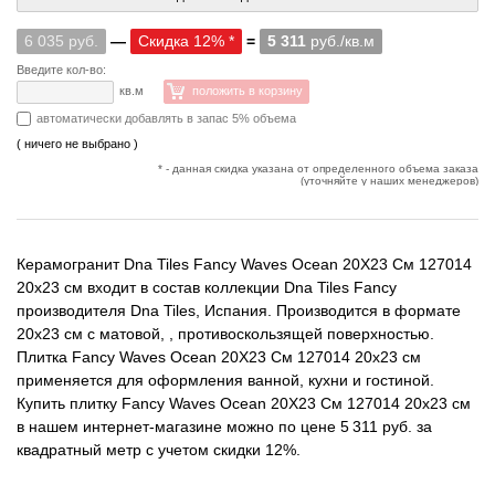
6 035 руб.
—
Скидка 12% *
=
5 311
руб./кв.м
Введите кол-во:
кв.м
положить в корзину
автоматически добавлять в запас 5% объема
( ничего не выбрано )
* - данная скидка указана от определенного объема заказа
(уточняйте у наших менеджеров)
Керамогранит Dna Tiles Fancy Waves Ocean 20X23 См 127014
20x23 см входит в состав коллекции Dna Tiles Fancy
производителя Dna Tiles, Испания. Производится в формате
20x23 см с матовой, , противоскользящей поверхностью.
Плитка Fancy Waves Ocean 20X23 См 127014 20x23 см
применяется для оформления ванной, кухни и гостиной.
Купить плитку Fancy Waves Ocean 20X23 См 127014 20x23 см
в нашем интернет-магазине можно по цене 5 311 руб. за
квадратный метр с учетом скидки 12%.