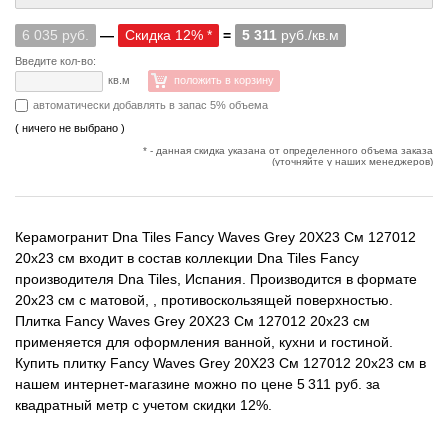
6 035 руб.
—
Скидка 12% *
=
5 311
руб./кв.м
Введите кол-во:
кв.м
положить в корзину
автоматически добавлять в запас 5% объема
( ничего не выбрано )
* - данная скидка указана от определенного объема заказа
(уточняйте у наших менеджеров)
Керамогранит Dna Tiles Fancy Waves Grey 20X23 См 127012
20x23 см входит в состав коллекции Dna Tiles Fancy
производителя Dna Tiles, Испания. Производится в формате
20x23 см с матовой, , противоскользящей поверхностью.
Плитка Fancy Waves Grey 20X23 См 127012 20x23 см
применяется для оформления ванной, кухни и гостиной.
Купить плитку Fancy Waves Grey 20X23 См 127012 20x23 см в
нашем интернет-магазине можно по цене 5 311 руб. за
квадратный метр с учетом скидки 12%.