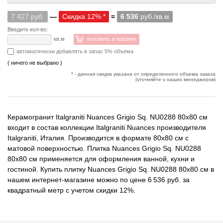
7 427 руб.
—
Скидка 12% *
=
6 536
руб./кв.м
Введите кол-во:
кв.м
положить в корзину
автоматически добавлять в запас 5% объема
( ничего не выбрано )
* - данная скидка указана от определенного объема заказа
(уточняйте у наших менеджеров)
Керамогранит Italgraniti Nuances Grigio Sq. NU0288 80x80 см
входит в состав коллекции Italgraniti Nuances производителя
Italgraniti, Италия. Производится в формате 80x80 см с
матовой поверхностью. Плитка Nuances Grigio Sq. NU0288
80x80 см применяется для оформления ванной, кухни и
гостиной. Купить плитку Nuances Grigio Sq. NU0288 80x80 см в
нашем интернет-магазине можно по цене 6 536 руб. за
квадратный метр с учетом скидки 12%.