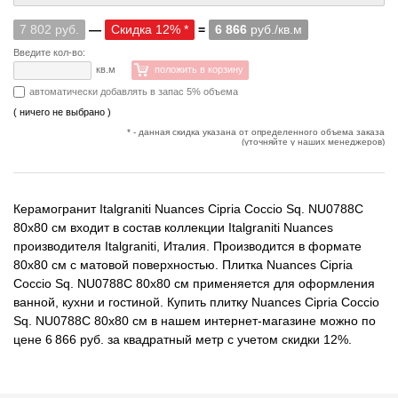
7 802 руб.
—
Скидка 12% *
=
6 866
руб./кв.м
Введите кол-во:
кв.м
положить в корзину
автоматически добавлять в запас 5% объема
( ничего не выбрано )
* - данная скидка указана от определенного объема заказа
(уточняйте у наших менеджеров)
Керамогранит Italgraniti Nuances Cipria Coccio Sq. NU0788C
80x80 см входит в состав коллекции Italgraniti Nuances
производителя Italgraniti, Италия. Производится в формате
80x80 см с матовой поверхностью. Плитка Nuances Cipria
Coccio Sq. NU0788C 80x80 см применяется для оформления
ванной, кухни и гостиной. Купить плитку Nuances Cipria Coccio
Sq. NU0788C 80x80 см в нашем интернет-магазине можно по
цене 6 866 руб. за квадратный метр с учетом скидки 12%.