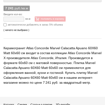
7 241
руб./кв.м
Введите кол-во:
кв.м
положить в корзину
автоматически добавлять в запас 5% объема
( ничего не выбрано )
Керамогранит Atlas Concorde Marvel Calacatta Apuano 60X60
Matt 60x60 см входит в состав коллекции Atlas Concorde Marvel
X производителя Atlas Concorde, Италия. Производится в
формате 60x60 см с матовой поверхностью. Плитка Marvel
Calacatta Apuano 60X60 Matt 60x60 см применяется для
оформления ванной, кухни и гостиной. Купить плитку Marvel
Calacatta Apuano 60X60 Matt 60x60 см в нашем интернет-
магазине можно по цене 7 241 руб. за квадратный метр.
Каталог
Скидки
Статьи о плитке
3D-дизайн