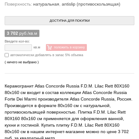
Поверхность:
натуральная
,
antislip (противоскользящая)
ДОСТУПНА ДЛЯ ПОКУПКИ
3 702
руб./кв.м
Введите кол-во:
кв.м
положить в корзину
автоматически добавлять в запас 5% объема
( ничего не выбрано )
Керамогранит Atlas Concorde Russia F.D.M. Lilac Rett 80X160
80x160 см входит в состав коллекции Atlas Concorde Russia
Forte Dei Marmi производителя Atlas Concorde Russia, Россия.
Производится в формате 80x160 см с натуральной,
противоскользящей поверхностью. Плитка F.D.M. Lilac Rett
80X160 80x160 см применяется для оформления ванной,
кухни и гостиной. Купить плитку F.D.M. Lilac Rett 80X160
80x160 см в нашем интернет-магазине можно по цене 3 702
руб. за квадратный метр.