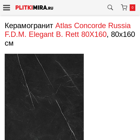
0
Керамогранит
Atlas Concorde Russia
F.D.M. Elegant B. Rett 80X160
, 80x160
см