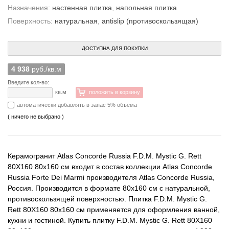
Назначения:
настенная плитка
,
напольная плитка
Поверхность:
натуральная
,
antislip (противоскользящая)
ДОСТУПНА ДЛЯ ПОКУПКИ
4 938
руб./кв.м
Введите кол-во:
кв.м
положить в корзину
автоматически добавлять в запас 5% объема
( ничего не выбрано )
Керамогранит Atlas Concorde Russia F.D.M. Mystic G. Rett
80X160 80x160 см входит в состав коллекции Atlas Concorde
Russia Forte Dei Marmi производителя Atlas Concorde Russia,
Россия. Производится в формате 80x160 см с натуральной,
противоскользящей поверхностью. Плитка F.D.M. Mystic G.
Rett 80X160 80x160 см применяется для оформления ванной,
кухни и гостиной. Купить плитку F.D.M. Mystic G. Rett 80X160