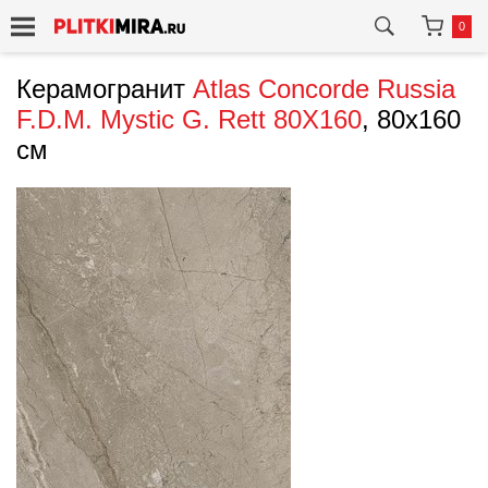
0
Керамогранит
Atlas Concorde Russia
F.D.M. Mystic G. Rett 80X160
, 80x160
см