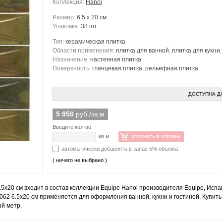
Коллекция:
Hanoi
Размер:
6.5 x 20 см
Упаковка:
38 шт.
Тип:
керамическая плитка
Области применения:
плитка для ванной
,
плитка для кухни
Назначение:
настенная плитка
Поверхность:
глянцевая плитка
,
рельефная плитка
ДОСТУПНА Д
5 950
руб./кв.м
Введите кол-во:
кв.м
положить в корзину
автоматически добавлять в запас 5% объема
( ничего не выбрано )
6.5x20 см входит в состав коллекции Equipe Hanoi производителя Equipe, Исп
062 6.5x20 см применяется для оформления ванной, кухни и гостиной. Купить п
ый метр.