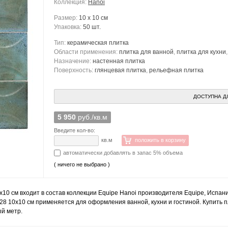
Коллекция:
Hanoi
Размер:
10 x 10 см
Упаковка:
50 шт.
Тип:
керамическая плитка
Области применения:
плитка для ванной
,
плитка для кухни
Назначение:
настенная плитка
Поверхность:
глянцевая плитка
,
рельефная плитка
ДОСТУПНА Д
5 950
руб./кв.м
Введите кол-во:
кв.м
положить в корзину
автоматически добавлять в запас 5% объема
( ничего не выбрано )
x10 см входит в состав коллекции Equipe Hanoi производителя Equipe, Испан
28 10x10 см применяется для оформления ванной, кухни и гостиной. Купить пл
ый метр.