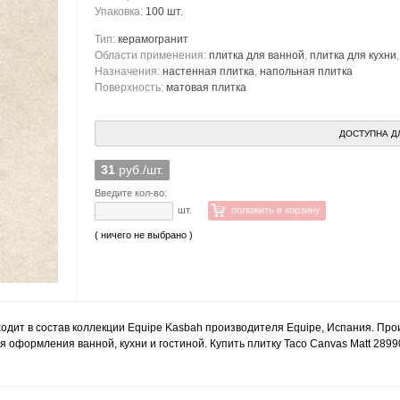
Упаковка:
100 шт.
Тип:
керамогранит
Области применения:
плитка для ванной
,
плитка для кухни
Назначения:
настенная плитка
,
напольная плитка
Поверхность:
матовая плитка
ДОСТУПНА Д
31
руб./шт.
Введите кол-во:
шт.
положить в корзину
( ничего не выбрано )
входит в состав коллекции Equipe Kasbah производителя Equipe, Испания. Про
я оформления ванной, кухни и гостиной. Купить плитку Taco Canvas Matt 289