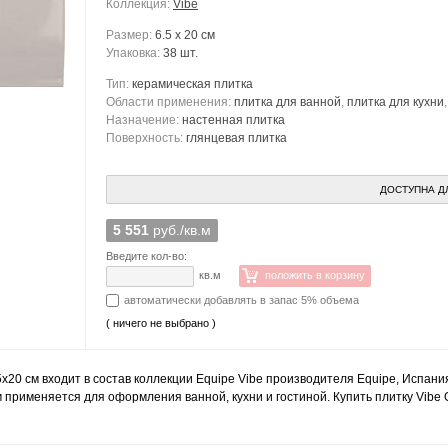
Коллекция:
Vibe
Размер:
6.5 x 20 см
Упаковка:
38 шт.
Тип:
керамическая плитка
Области применения:
плитка для ванной
,
плитка для кухни
Назначение:
настенная плитка
Поверхность:
глянцевая плитка
ДОСТУПНА Д
5 551
руб./кв.м
Введите кол-во:
кв.м
положить в корзину
автоматически добавлять в запас 5% объема
( ничего не выбрано )
5x20 см входит в состав коллекции Equipe Vibe производителя Equipe, Испани
м применяется для оформления ванной, кухни и гостиной. Купить плитку Vibe 