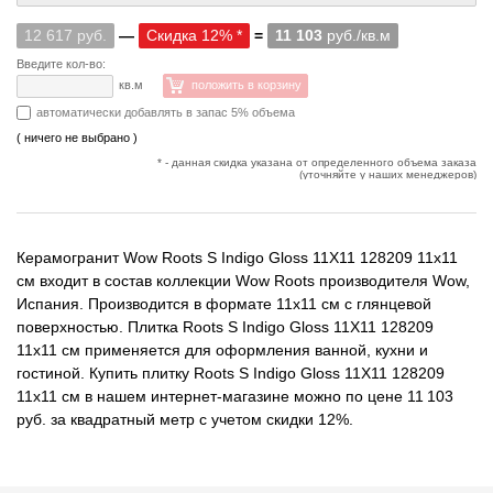
12 617 руб.
—
Скидка 12% *
=
11 103
руб./кв.м
Введите кол-во:
кв.м
положить в корзину
автоматически добавлять в запас 5% объема
( ничего не выбрано )
* - данная скидка указана от определенного объема заказа
(уточняйте у наших менеджеров)
Керамогранит Wow Roots S Indigo Gloss 11Х11 128209 11x11
см входит в состав коллекции Wow Roots производителя Wow,
Испания. Производится в формате 11x11 см с глянцевой
поверхностью. Плитка Roots S Indigo Gloss 11Х11 128209
11x11 см применяется для оформления ванной, кухни и
гостиной. Купить плитку Roots S Indigo Gloss 11Х11 128209
11x11 см в нашем интернет-магазине можно по цене 11 103
руб. за квадратный метр с учетом скидки 12%.