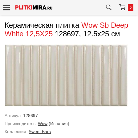
0
Керамическая плитка
Wow
Sb Deep
White 12,5X25
128697, 12.5x25 см
Артикул:
128697
Производитель:
Wow
(Испания)
Коллекция:
Sweet Bars