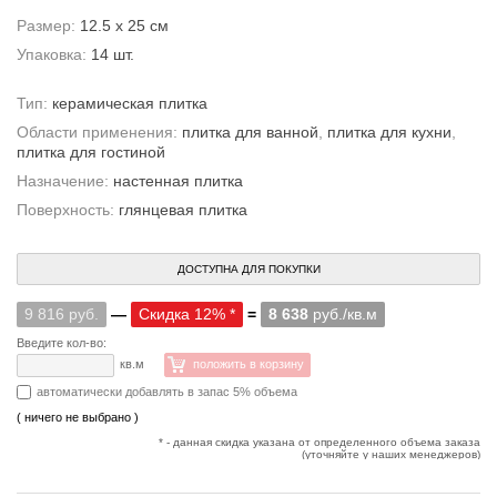
Размер:
12.5 x 25 см
Упаковка:
14 шт.
Тип:
керамическая плитка
Области применения:
плитка для ванной
,
плитка для кухни
,
плитка для гостиной
Назначение:
настенная плитка
Поверхность:
глянцевая плитка
ДОСТУПНА ДЛЯ ПОКУПКИ
9 816 руб.
—
Скидка 12% *
=
8 638
руб./кв.м
Введите кол-во:
кв.м
положить в корзину
автоматически добавлять в запас 5% объема
( ничего не выбрано )
* - данная скидка указана от определенного объема заказа
(уточняйте у наших менеджеров)