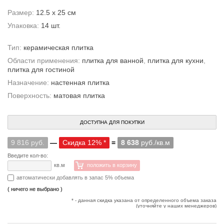
Размер:
12.5 x 25 см
Упаковка:
14 шт.
Тип:
керамическая плитка
Области применения:
плитка для ванной
,
плитка для кухни
,
плитка для гостиной
Назначение:
настенная плитка
Поверхность:
матовая плитка
ДОСТУПНА ДЛЯ ПОКУПКИ
9 816 руб.
—
Скидка 12% *
=
8 638
руб./кв.м
Введите кол-во:
кв.м
положить в корзину
автоматически добавлять в запас 5% объема
( ничего не выбрано )
* - данная скидка указана от определенного объема заказа
(уточняйте у наших менеджеров)