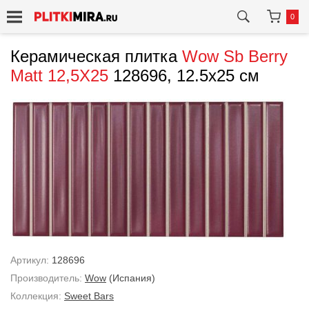
0
Керамическая плитка
Wow
Sb Berry
Matt 12,5X25
128696, 12.5x25 см
Артикул:
128696
Производитель:
Wow
(Испания)
Коллекция:
Sweet Bars