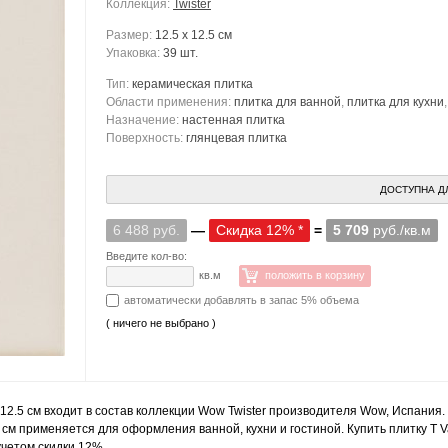
Коллекция:
Twister
Размер:
12.5 x 12.5 см
Упаковка:
39 шт.
Тип:
керамическая плитка
Области применения:
плитка для ванной
,
плитка для кухни
Назначение:
настенная плитка
Поверхность:
глянцевая плитка
ДОСТУПНА Д
6 488 руб.
—
Скидка 12% *
=
5 709
руб./кв.м
Введите кол-во:
кв.м
положить в корзину
автоматически добавлять в запас 5% объема
( ничего не выбрано )
12.5 см входит в состав коллекции Wow Twister производителя Wow, Испания.
 см применяется для оформления ванной, кухни и гостиной. Купить плитку T V
учетом скидки 12%.