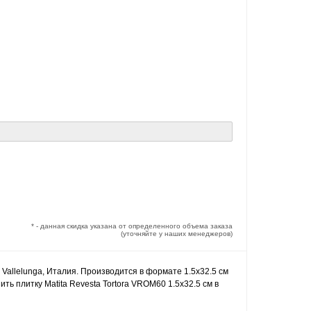
* - данная скидка указана от определенного объема заказа
(уточняйте у наших менеджеров)
я Vallelunga, Италия. Производится в формате 1.5x32.5 см
ть плитку Matita Revesta Tortora VROM60 1.5x32.5 см в