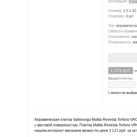
Коллекция:
Reve
Размер:
1.5 x 32
Упаковка:
4 шт.
Тип:
керамическ
Области приме
Назначение:
на
Поверхность:
ма
1 274 руб.
Введите кол-во:
( ничего не выбра
Керамическая плитка Vallelunga Matita Revesta Tortora VR
с матовой поверхностью. Плитка Matita Revesta Tortora V
нашем интернет-магазине можно по цене 1 121 руб. за шту