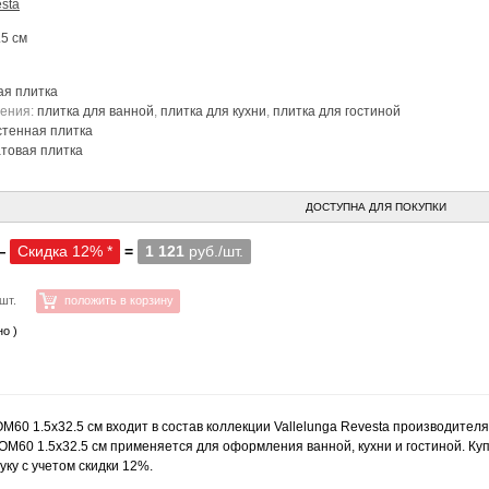
sta
.5 см
ая плитка
нения:
плитка для ванной
,
плитка для кухни
,
плитка для гостиной
стенная плитка
товая плитка
ДОСТУПНА ДЛЯ ПОКУПКИ
—
Скидка 12% *
=
1 121
руб./шт.
шт.
положить в корзину
но )
OM60 1.5x32.5 см входит в состав коллекции Vallelunga Revesta производител
ROM60 1.5x32.5 см применяется для оформления ванной, кухни и гостиной. Купи
ку с учетом скидки 12%.