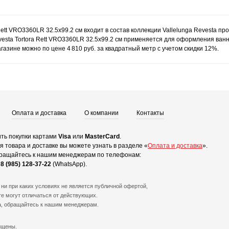
Rett VRO3360LR 32.5x99.2 см входит в состав коллекции Vallelunga Revesta п
esta Tortora Rett VRO3360LR 32.5x99.2 см применяется для оформления ванно
газине можно по цене 4 810 руб. за квадратный метр с учетом скидки 12%.
Оплата и доставка
О компании
Контакты
ть покупки картами
Visa
или
MasterCard
.
 товара и доставке вы можете узнать в разделе «
Оплата и доставка
».
ращайтесь к нашим менеджерам по телефонам:
и
8 (985) 128-37-22
(WhatsApp).
ни при каких условиях не является публичной офертой,
е могут отличаться от действующих.
а, обращайтесь к нашим менеджерам.
ищены.