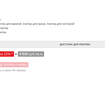
а
итка для ванной
,
плитка для кухни
,
плитка для гостиной
плитка
литка
ДОСТУПНА ДЛЯ ПОКУПКИ
ка 12% *
=
4 810
руб./кв.м
положить в корзину
ть в запас 5% объема