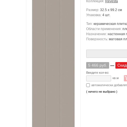
Коллекция:
Revesta
Размер:
32.5 x 99.2 см
Упаковка:
4 шт.
Тип:
керамическая плитк
Области применения:
пл
Назначение:
настенная 
Поверхность:
матовая п
5 466 руб.
—
Скид
Введите кол-во:
кв.м
автоматически добавля
( ничего не выбрано )