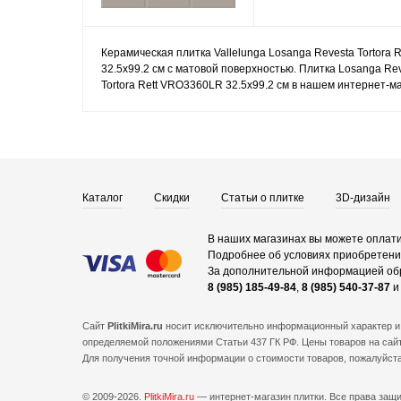
Керамическая плитка Vallelunga Losanga Revesta Tortora 
32.5x99.2 см с матовой поверхностью. Плитка Losanga Rev
Tortora Rett VRO3360LR 32.5x99.2 см в нашем интернет-ма
Каталог
Скидки
Статьи о плитке
3D-дизайн
В наших магазинах вы можете оплати
Подробнее об условиях приобретения
За дополнительной информацией об
8 (985) 185-49-84
,
8 (985) 540-37-87
Сайт
PlitkiMira.ru
носит исключительно информационный характер и 
определяемой положениями Статьи 437 ГК РФ. Цены товаров на сайт
Для получения точной информации о стоимости товаров, пожалуйст
© 2009-2026.
PlitkiMira.ru
— интернет-магазин плитки.
Все права защ